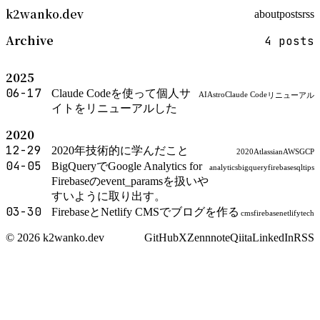
k2wanko.dev
about
posts
rss
Archive
4 posts
2025
06-17
Claude Codeを使って個人サ
AI
Astro
Claude Code
リニューアル
イトをリニューアルした
2020
12-29
2020年技術的に学んだこと
2020
Atlassian
AWS
GCP
04-05
BigQueryでGoogle Analytics for
analytics
bigquery
firebase
sql
tips
Firebaseのevent_paramsを扱いや
すいように取り出す。
03-30
FirebaseとNetlify CMSでブログを作る
cms
firebase
netlify
tech
© 2026 k2wanko.dev
GitHub
X
Zenn
note
Qiita
LinkedIn
RSS